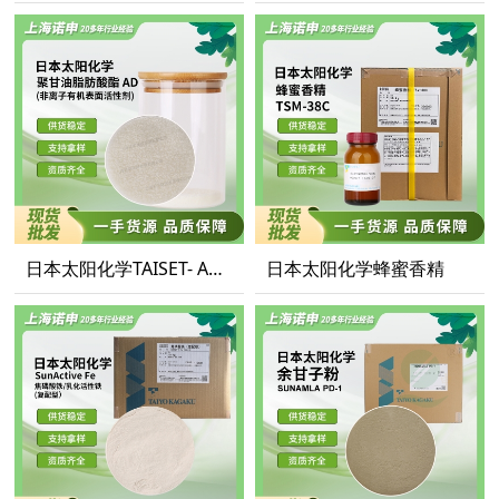
日本太阳化学TAISET- AD聚甘油脂肪酸酯AD
日本太阳化学蜂蜜香精