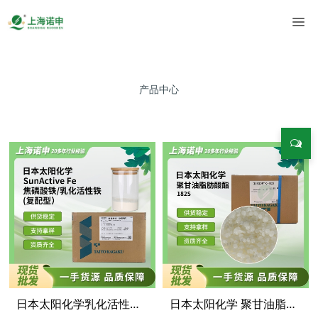
产品中心
日本太阳化学乳化活性铁 SUNACTIVE FE
日本太阳化学 聚甘油脂肪酸酯182S